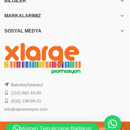
BILGILER
MARKALARIMIZ
SOSYAL MEDYA
Bakırköy/İstanbul
(212) 662-10-00
(532) 138-09-21
info@xlpromosyon.com
Müşteri Temsilcisine Bağlanın
2026 Yılı, En Yeni Promosyon Ürünleri için