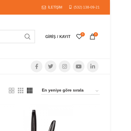
İLETİŞİM
(532) 138-09-21
0
0
GIRIŞ / KAYIT