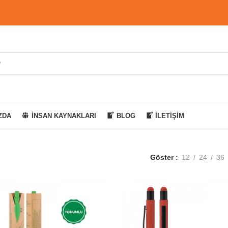
ZDA
İNSAN KAYNAKLARI
BLOG
İLETIŞIM
Göster
12
24
36