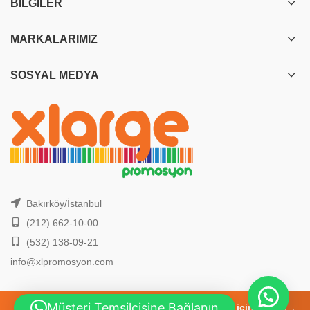
BILGILER
MARKALARIMIZ
SOSYAL MEDYA
Bakırköy/İstanbul
(212) 662-10-00
(532) 138-09-21
info@xlpromosyon.com
Müşteri Temsilcisine Bağlanın
2026 Yılı, En Yeni Promosyon Ürünleri için