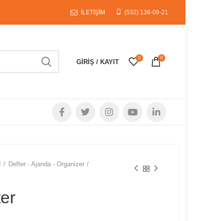
İLETİŞİM
(532) 138-09-21
0
0
GIRIŞ / KAYIT
İ
Defter - Ajanda - Organizer
ter