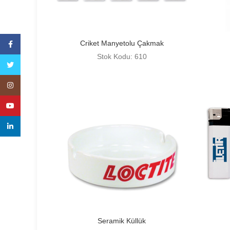
Criket Manyetolu Çakmak
Facebook
Stok Kodu: 610
Twitter
Instagram
YouTube
linkedin
Seramik Küllük