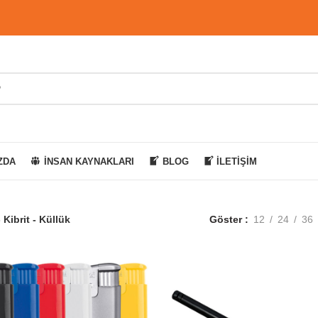
ZDA
İNSAN KAYNAKLARI
BLOG
İLETIŞIM
Kibrit - Küllük
Göster
12
24
36