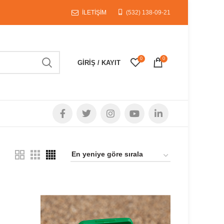
İLETİŞİM
(532) 138-09-21
0
0
GIRIŞ / KAYIT