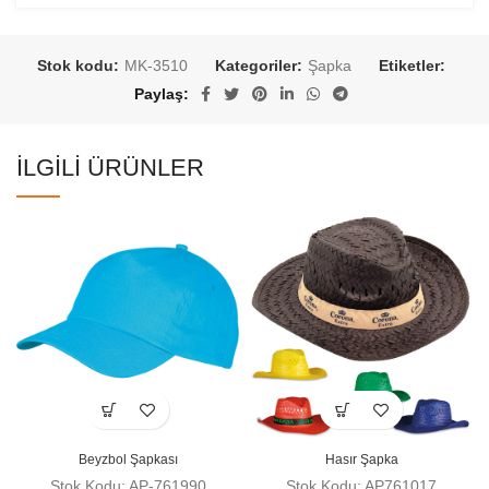
Stok kodu:
MK-3510
Kategoriler:
Şapka
Etiketler:
Paylaş
İLGILI ÜRÜNLER
Beyzbol Şapkası
Hasır Şapka
Stok Kodu: AP-761990
Stok Kodu: AP761017