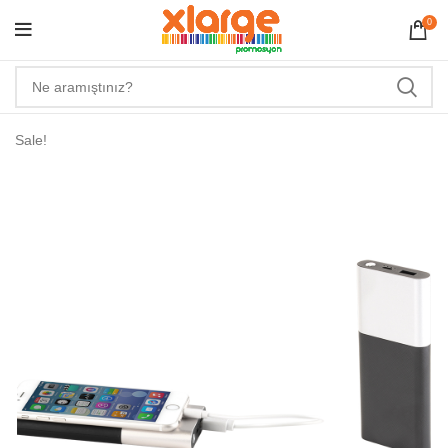
0
Sale!