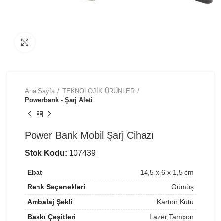
Büyütmek için tıklayın
Ana Sayfa
TEKNOLOJİK ÜRÜNLER
Powerbank - Şarj Aleti
Power Bank Mobil Şarj Cihazı
Stok Kodu:
107439
Ebat
14,5 x 6 x 1,5 cm
Renk Seçenekleri
Gümüş
Ambalaj Şekli
Karton Kutu
Baskı Çeşitleri
Lazer,Tampon