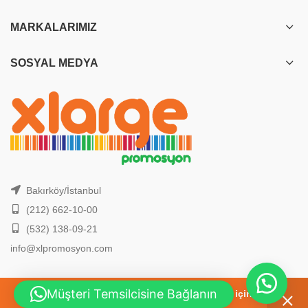
MARKALARIMIZ
SOSYAL MEDYA
Bakırköy/İstanbul
(212) 662-10-00
(532) 138-09-21
info@xlpromosyon.com
Müşteri Temsilcisine Bağlanın
2026 Yılı, En Yeni Promosyon Ürünleri için
A.D.
XL PROMOSYON
CREATED BY
Tüm hakları XL Promosyon'a aittir.