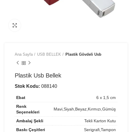
Büyütmek için tıklayın
Ana Sayfa
USB BELLEK
Plastik Gövdeli Usb
Plastik Usb Bellek
Stok Kodu:
088140
Ebat
6 x 1,5 cm
Renk
Mavi,Siyah,Beyaz,Kırmızı,Gümüş
Seçenekleri
Ambalaj Şekli
Tekli Karton Kutu
Baskı Çeşitleri
Serigrafi,Tampon