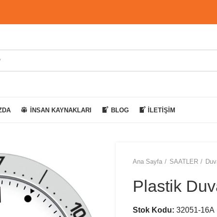
ZDA
İNSAN KAYNAKLARI
BLOG
İLETIŞIM
Ana Sayfa
SAATLER
Duv
Plastik Duv
Stok Kodu:
32051-16A