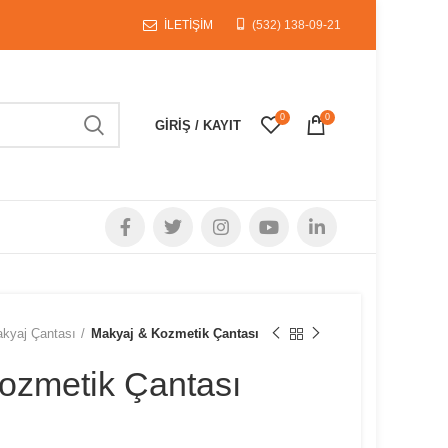
İLETİŞİM
(532) 138-09-21
0
0
GIRIŞ / KAYIT
kyaj Çantası
Makyaj & Kozmetik Çantası
ozmetik Çantası