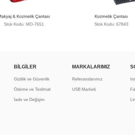
akyaj & Kozmetik Çantası
Kozmetik Çantası
Stok Kodu: MO-7651
Stok Kodu: 67843
BILGILER
MARKALARIMIZ
S
Gizlilik ve Güvenlik
Referanslarımız
In
Ödeme ve Teslimat
USB Marketi
F
İade ve Değişim
Li