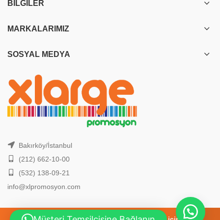
BILGILER
MARKALARIMIZ
SOSYAL MEDYA
Bakırköy/İstanbul
(212) 662-10-00
(532) 138-09-21
info@xlpromosyon.com
Müşteri Temsilcisine Bağlanın
2026 Yılı, En Yeni Promosyon Ürünleri için