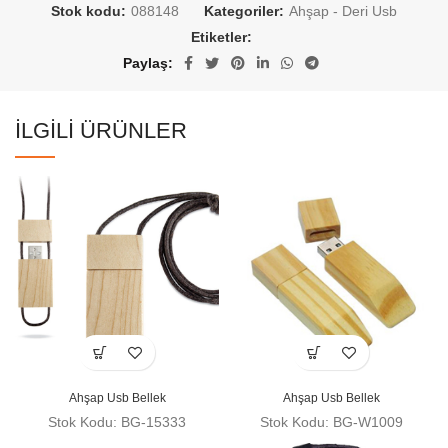
Stok kodu:
088148
Kategoriler:
Ahşap - Deri Usb
Etiketler:
Paylaş
İLGILI ÜRÜNLER
Ahşap Usb Bellek
Ahşap Usb Bellek
Stok Kodu: BG-15333
Stok Kodu: BG-W1009