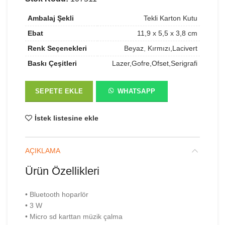
Ambalaj Şekli
Tekli Karton Kutu
Ebat
11,9 x 5,5 x 3,8 cm
Renk Seçenekleri
Beyaz
,
Kırmızı,Lacivert
Baskı Çeşitleri
Lazer,Gofre,Ofset,Serigrafi
SEPETE EKLE
WHATSAPP
İstek listesine ekle
AÇIKLAMA
Ürün Özellikleri
• Bluetooth hoparlör
• 3 W
• Micro sd karttan müzik çalma