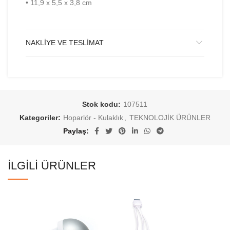
• 11,9 x 5,5 x 3,8 cm
NAKLIYE VE TESLIMAT
Stok kodu:
107511
Kategoriler:
Hoparlör - Kulaklık
,
TEKNOLOJİK ÜRÜNLER
Paylaş
İLGILI ÜRÜNLER