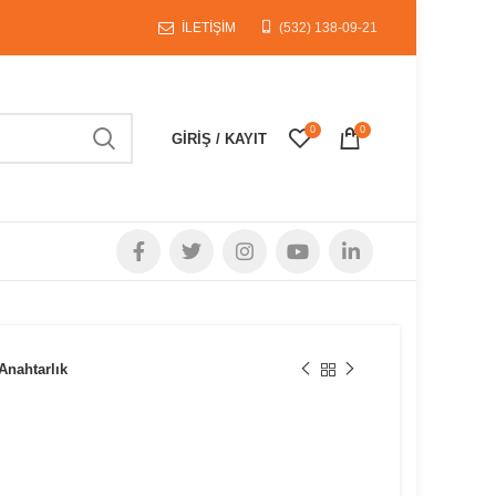
İLETİŞİM
(532) 138-09-21
0
0
GIRIŞ / KAYIT
Anahtarlık