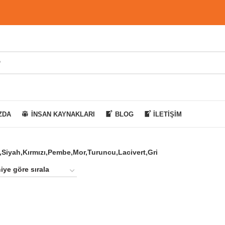
ZDA
İNSAN KAYNAKLARI
BLOG
İLETIŞIM
l,Siyah,Kırmızı,Pembe,Mor,Turuncu,Lacivert,Gri