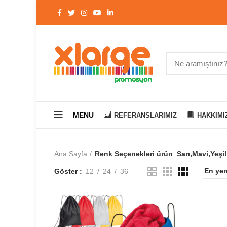
MENU
REFERANSLARIMIZ
HAKKIMI
Ana Sayfa
Renk Seçenekleri ürün
Sarı,Mavi,Yeşi
Göster
12
24
36