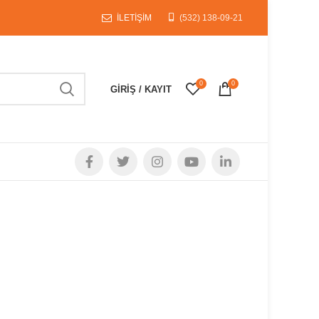
İLETİŞİM
(532) 138-09-21
0
0
GIRIŞ / KAYIT