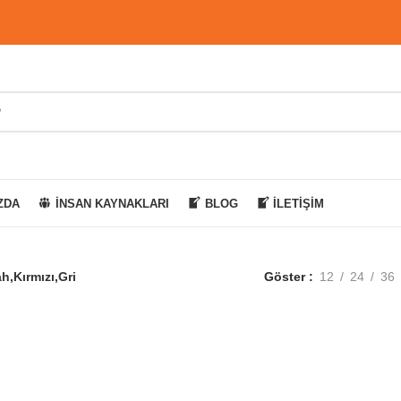
ZDA
İNSAN KAYNAKLARI
BLOG
İLETIŞIM
h,Kırmızı,Gri
Göster
12
24
36