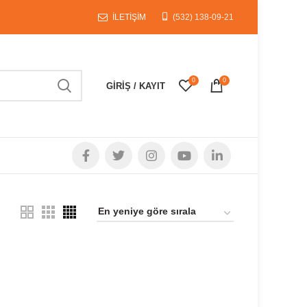
İLETİŞİM
(532) 138-09-21
0
0
GIRIŞ / KAYIT