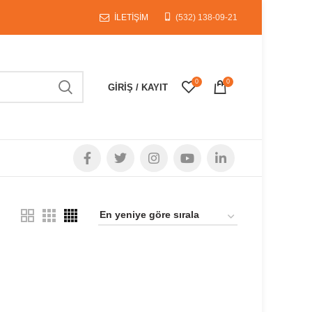
İLETİŞİM
(532) 138-09-21
0
0
GIRIŞ / KAYIT