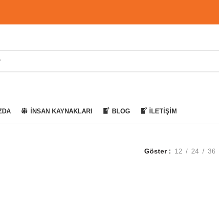
ZDA
İNSAN KAYNAKLARI
BLOG
İLETIŞIM
Göster
12
24
36