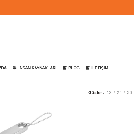
ZDA
İNSAN KAYNAKLARI
BLOG
İLETIŞIM
Göster
12
24
36