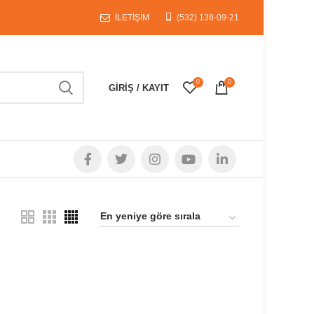
İLETİŞİM
(532) 138-09-21
0
0
GIRIŞ / KAYIT