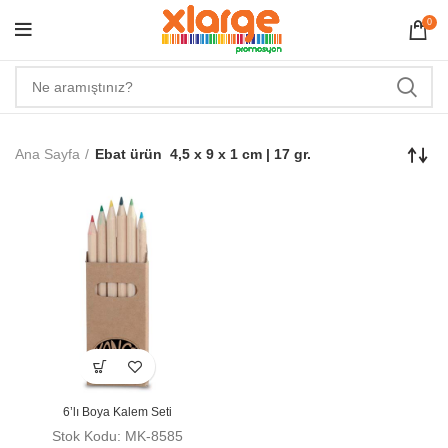
0
Ana Sayfa
Ebat ürün
4,5 x 9 x 1 cm | 17 gr.
6’lı Boya Kalem Seti
Stok Kodu: MK-8585