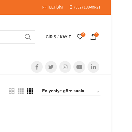
İLETİŞİM
(532) 138-09-21
0
0
GIRIŞ / KAYIT