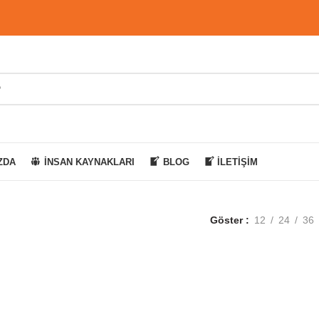
ZDA
İNSAN KAYNAKLARI
BLOG
İLETIŞIM
Göster
12
24
36