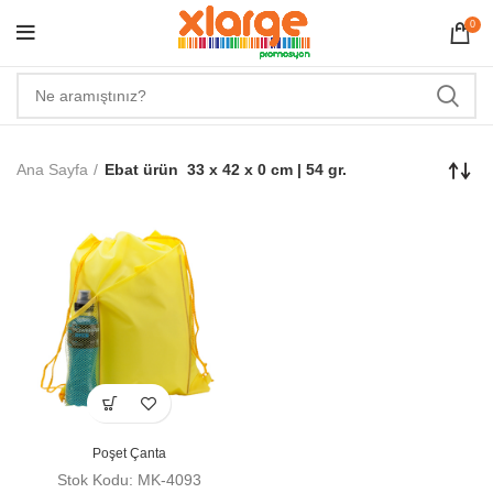
0
Ana Sayfa
Ebat ürün
33 x 42 x 0 cm | 54 gr.
Poşet Çanta
Stok Kodu: MK-4093