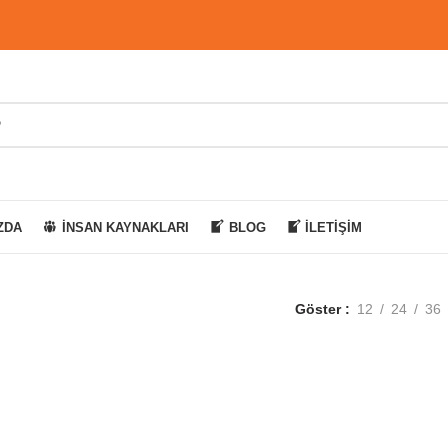
ZDA
İNSAN KAYNAKLARI
BLOG
İLETIŞIM
Göster
12
24
36