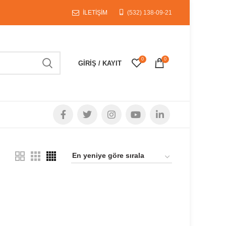
İLETİŞİM
(532) 138-09-21
0
0
GIRIŞ / KAYIT