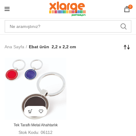
0
Ana Sayfa
Ebat ürün
2,2 x 2,2 cm
Tek Taraflı Metal Ahahtarlık
Stok Kodu: 06112